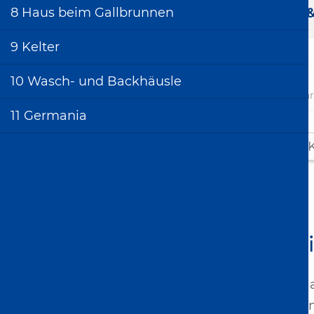
htliche Links
8 Haus beim Gallbrunnen
Wir über uns & Kontakt
Benutzung &
9 Kelter
10 Wasch- und Backhäusle
Stadtar
11 Germania
Stadtrundgänge
Stadtrundgang
Bietigheim
Stadtrundgang
Bissingen
1 M
Stadtrundgang
Metterzimmern
1906 a
0 Einführung
Ju­gen
1 Michaelskirche