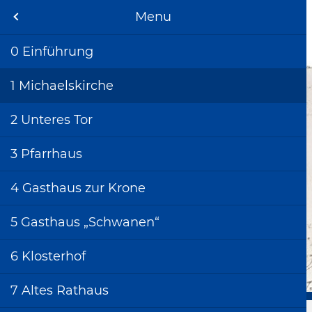
Stadtgeschichte
Menu
Menu
Menu
StadtArchiv
Bietigheim-Bissingen
 & Kontakt
änge
ng Bietigheim
0 Einführung
 Beratung
er Stadtteile
ng Bissingen
1 Michaelskirche
) aus dem Stadtarchiv
ng Metterzimmern
2 Unteres Tor
chte
ng Untermberg
3 Pfarrhaus
en
ern - Gestern und Heute
4 Gasthaus zur Krone
iche
5 Gasthaus „Schwanen“
t
6 Klosterhof
e
7 Altes Rathaus