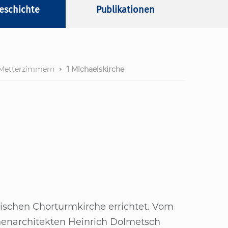
eschichte
Publikationen
Metterzimmern
1 Michaelskirche
ti­schen Chor­turm­kir­che er­rich­tet. Vom
chen­ar­chi­tek­ten Hein­rich Dol­metsch