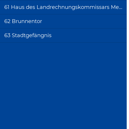
48 Barockes
61 Haus des Landrechnungskommissars Merker
Fachwerkhaus
62 Brunnentor
49 Alte Enzbrücke
50 Hochwasserstein in
63 Stadtgefängnis
den Metteranlagen
51 Japangarten und
Bälzdenkmal
52 Bemalter Turm
53 Geburtshaus von
Erwin Bälz und Gustav
Schönleber
54 Stadtspital
55 Backhaus am
Betteltörle