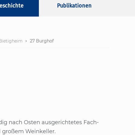
eschichte
Publikationen
Bietigheim
27 Burghof
­dig nach Os­ten aus­ge­rich­te­tes Fach­
 großem Wein­kel­ler.