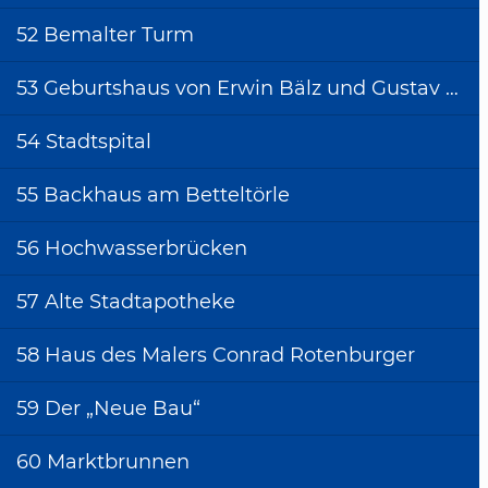
Ziegelhütte
52 Bemalter Turm
40 Pulverturm mit
Wehrgang
53 Geburtshaus von Erwin Bälz und Gustav Schönleber
41 Backhaus an der
oberen Stadtmauer
54 Stadtspital
42 Fräuleinsbrunnen
55 Backhaus am Betteltörle
43 Haus der Familie
Hammer
56 Hochwasserbrücken
44 Unterer-Tor-
57 Alte Stadtapotheke
Brunnen
45 Unteres Tor
58 Haus des Malers Conrad Rotenburger
46 Relief mit der
doppelgesichtigen
59 Der „Neue Bau“
Frau
60 Marktbrunnen
47 Handwerkerhaus