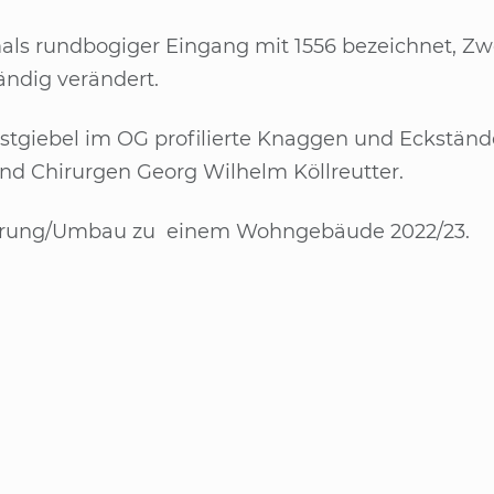
16 Gasthaus Adler
als rund­bo­gi­ger Ein­gang mit 1556 be­zeich­net, 
tän­dig ver­än­dert.
t­gie­bel im OG pro­fi­lier­te Knag­gen und Ecks­tä
nd Chir­ur­gen Ge­org Wil­helm Köll­reut­ter.
e­rung/​Um­bau zu ei­nem Wohn­ge­bäu­de 2022/​23.