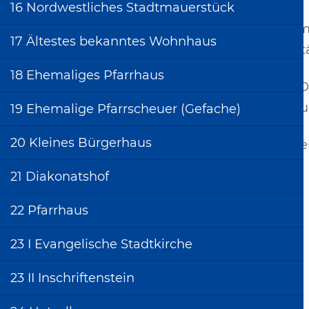
4 Physikat
16 Nordwestliches Stadtmauerstück
5 Lateinschule
Ehe­m
17 Ältestes bekanntes Wohnhaus
voll­s­
6 Nördlingerhaus
18 Ehemaliges Pfarrhaus
7 Haus des
Am Os
Bürgermeisters Krauß
ters u
19 Ehemalige Pfarrscheuer (Gefache)
8 Stadtbau
20 Kleines Bürgerhaus
9 Beginenhaus
Sa­ni
10 I Schloss
21 Diakonatshof
10 II Herzogliches
22 Pfarrhaus
Wappen
11 Eckturmstumpf der
23 I Evangelische Stadtkirche
Zwingermauer
12 Villa Jäger
23 II Inschriftenstein
13 Hillerschule