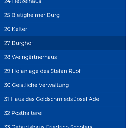
24 Hetzelhaus
14 Stadtmauer mit
Wehrgang
25 Bietigheimer Burg
15 Spätgotisches
26 Kelter
Türgewände
16 Nordwestliches
27 Burghof
Stadtmauerstück
28 Weingärtnerhaus
17 Ältestes bekanntes
Wohnhaus
29 Hofanlage des Stefan Ruof
18 Ehemaliges
Pfarrhaus
30 Geistliche Verwaltung
19 Ehemalige
31 Haus des Goldschmieds Josef Ade
Pfarrscheuer (Gefache)
20 Kleines Bürgerhaus
32 Posthalterei
21 Diakonatshof
33 Geburtshaus Friedrich Schofers