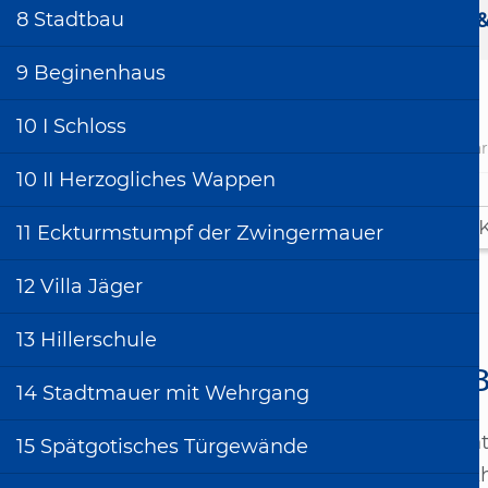
htliche Links
8 Stadtbau
Wir über uns & Kontakt
Benutzung &
9 Beginenhaus
10 I Schloss
Stadtar
10 II Herzogliches Wappen
Stadtrundgänge
11 Eckturmstumpf der Zwingermauer
Stadtrundgang
Bietigheim
12 Villa Jäger
0 Einführung
13 Hillerschule
1 Rathaus
27 
2 Wappen der
14 Stadtmauer mit Wehrgang
Partnerstädte
Rechts
15 Spätgotisches Türgewände
3 Hornmoldhaus
werk­