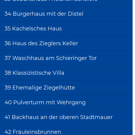
22 Pfarrhaus
23 I Evangelische
34 Bürgerhaus mit der Distel
Stadtkirche
35 Kachelsches Haus
23 II Inschriftenstein
24 Hetzelhaus
36 Haus des Zieglers Keller
25 Bietigheimer Burg
37 Waschhaus am Schieringer Tor
26 Kelter
38 Klassizistische Villa
27 Burghof
28 Weingärtnerhaus
39 Ehemalige Ziegelhütte
29 Hofanlage des
40 Pulverturm mit Wehrgang
Stefan Ruof
30 Geistliche
41 Backhaus an der oberen Stadtmauer
Verwaltung
42 Fräuleinsbrunnen
31 Haus des