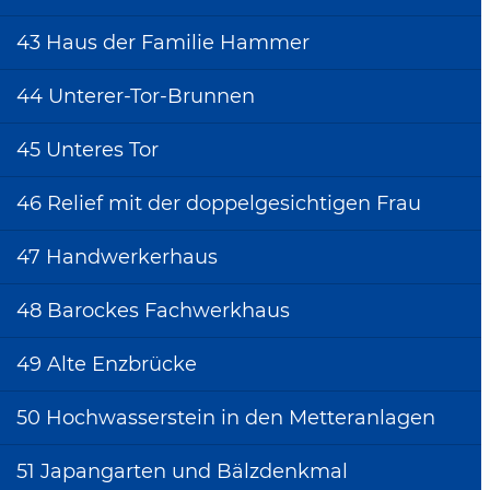
Goldschmieds Josef
43 Haus der Familie Hammer
Ade
32 Posthalterei
44 Unterer-Tor-Brunnen
33 Geburtshaus
45 Unteres Tor
Friedrich Schofers
34 Bürgerhaus mit der
46 Relief mit der doppelgesichtigen Frau
Distel
35 Kachelsches Haus
47 Handwerkerhaus
36 Haus des Zieglers
48 Barockes Fachwerkhaus
Keller
37 Waschhaus am
49 Alte Enzbrücke
Schieringer Tor
50 Hochwasserstein in den Metteranlagen
38 Klassizistische Villa
39 Ehemalige
51 Japangarten und Bälzdenkmal