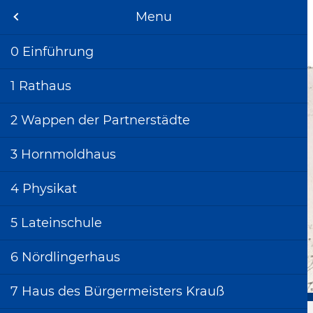
Stadtgeschichte
Menu
Menu
Menu
StadtArchiv
Bietigheim-Bissingen
 & Kontakt
änge
ng Bietigheim
0 Einführung
 Beratung
er Stadtteile
ng Bissingen
1 Rathaus
) aus dem Stadtarchiv
ng Metterzimmern
2 Wappen der Partnerstädte
chte
ng Untermberg
3 Hornmoldhaus
en
ern - Gestern und Heute
4 Physikat
iche
5 Lateinschule
t
6 Nördlingerhaus
e
7 Haus des Bürgermeisters Krauß