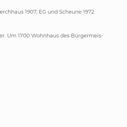
Zwerch­haus 1907, EG und Scheu­ne 1972
n­der. Um 1700 Wohn­haus des Bür­ger­meis­