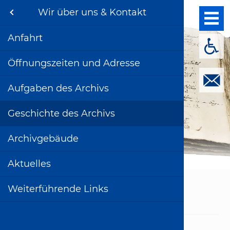
Menu
Wir über uns & Kontakt
StadtArchiv
Bietigheim-
uns & Kontakt
Anfahrt
Stadtru
Stadtru
0 Einfü
0 Einfü
0 Einfü
0 Einfü
Bietigh
Barriere
Bissingen
g & Beratung
Öffnungszeiten und Adresse
2. Nicht
Geschich
Stadtru
1 Ratha
1 Kilian
1 Michae
1 Große
Bissing
Kontakt
Aufgaben des Archivs
3. Sam
Geschic
Stadtru
2 Wappe
2 Altes
2 Untere
2 Wenna
Metter
Impres
hichte
Geschichte des Archivs
4. Doku
Wappe
Stadtru
3 Horn
3 Pfarr
3 Burgr
Unterm
Datensc
onen
Archivgebäude
5. Archi
BiBi in 
4 Physi
4 Holzm
4 Gasth
4 Backh
Zeittafe
ereiche
Aktuelles
Chronik
5 Latei
5 Burgr
5 Gasth
5 Ratha
Stadtarchiv
Wir über uns & Kontakt
Weiterführende Links
Zwangsa
6 Nördl
6 Kloste
Geschichte des Archivs
Stolpers
7 Haus 
7 Große
7 Altes